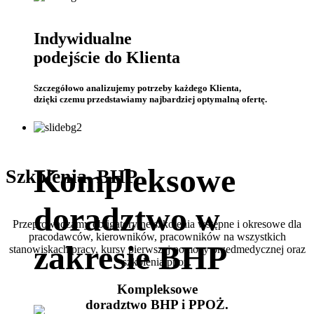
Indywidualne
podejście do Klienta
Szczegółowo analizujemy potrzeby każdego Klienta,
dzięki czemu przedstawiamy najbardziej optymalną ofertę.
Kompleksowe
Szkolenia BHP
doradztwo w
Przeprowadzamy obligatoryjne szkolenia wstępne i okresowe dla
pracodawców, kierowników, pracowników na wszystkich
zakresie BHP
stanowiskach pracy, kursy pierwszej pomocy przedmedycznej oraz
szkolenia ppoż.
Kompleksowe
doradztwo BHP i PPOŻ.